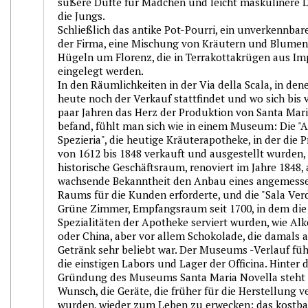
süßere Düfte für Mädchen und leicht maskulinere D
die Jungs.
Schließlich das antike Pot-Pourri, ein unverkennba
der Firma, eine Mischung von Kräutern und Blumen
Hügeln um Florenz, die in Terrakottakrügen aus I
eingelegt werden.
In den Räumlichkeiten in der Via della Scala, in den
heute noch der Verkauf stattfindet und wo sich bis v
paar Jahren das Herz der Produktion von Santa Mar
befand, fühlt man sich wie in einem Museum: Die "A
Spezieria", die heutige Kräuterapotheke, in der die 
von 1612 bis 1848 verkauft und ausgestellt wurden,
historische Geschäftsraum, renoviert im Jahre 1848, 
wachsende Bekanntheit den Anbau eines angemess
Raums für die Kunden erforderte, und die "Sala Verd
Grüne Zimmer, Empfangsraum seit 1700, in dem die
Spezialitäten der Apotheke serviert wurden, wie Al
oder China, aber vor allem Schokolade, die damals a
Getränk sehr beliebt war. Der Museums -Verlauf füh
die einstigen Labors und Lager der Officina. Hinter 
Gründung des Museums Santa Maria Novella steht 
Wunsch, die Geräte, die früher für die Herstellung 
wurden, wieder zum Leben zu erwecken: das kostbar