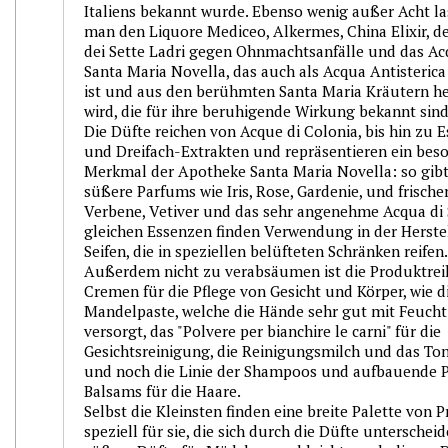
Italiens bekannt wurde. Ebenso wenig außer Acht la
man den Liquore Mediceo, Alkermes, China Elixir, d
dei Sette Ladri gegen Ohnmachtsanfälle und das Ac
Santa Maria Novella, das auch als Acqua Antisteric
ist und aus den berühmten Santa Maria Kräutern he
wird, die für ihre beruhigende Wirkung bekannt sind
Die Düfte reichen von Acque di Colonia, bis hin zu 
und Dreifach-Extrakten und repräsentieren ein bes
Merkmal der Apotheke Santa Maria Novella: so gibt
süßere Parfums wie Iris, Rose, Gardenie, und frische
Verbene, Vetiver und das sehr angenehme Acqua di Si
gleichen Essenzen finden Verwendung in der Herst
Seifen, die in speziellen belüfteten Schränken reifen.
Außerdem nicht zu verabsäumen ist die Produktrei
Cremen für die Pflege von Gesicht und Körper, wie d
Mandelpaste, welche die Hände sehr gut mit Feucht
versorgt, das "Polvere per bianchire le carni" für die
Gesichtsreinigung, die Reinigungsmilch und das T
und noch die Linie der Shampoos und aufbauende P
Balsams für die Haare.
Selbst die Kleinsten finden eine breite Palette von 
speziell für sie, die sich durch die Düfte unterschei