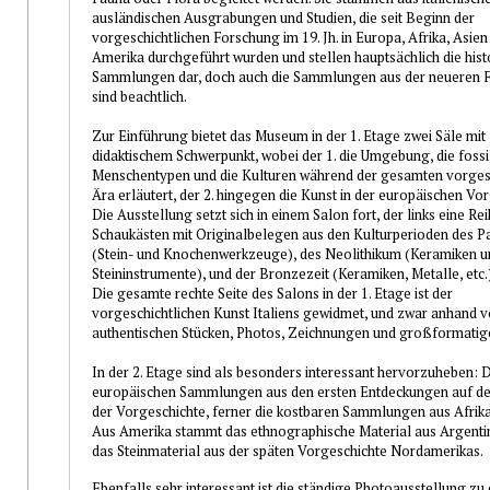
ausländischen Ausgrabungen und Studien, die seit Beginn der
vorgeschichtlichen Forschung im 19. Jh. in Europa, Afrika, Asien
Amerika durchgeführt wurden und stellen hauptsächlich die hist
Sammlungen dar, doch auch die Sammlungen aus der neueren 
sind beachtlich.
Zur Einführung bietet das Museum in der 1. Etage zwei Säle mit
didaktischem Schwerpunkt, wobei der 1. die Umgebung, die fossi
Menschentypen und die Kulturen während der gesamten vorgesc
Ära erläutert, der 2. hingegen die Kunst in der europäischen Vor
Die Ausstellung setzt sich in einem Salon fort, der links eine Re
Schaukästen mit Originalbelegen aus den Kulturperioden des P
(Stein- und Knochenwerkzeuge), des Neolithikum (Keramiken u
Steininstrumente), und der Bronzezeit (Keramiken, Metalle, etc.)
Die gesamte rechte Seite des Salons in der 1. Etage ist der
vorgeschichtlichen Kunst Italiens gewidmet, und zwar anhand 
authentischen Stücken, Photos, Zeichnungen und großformatig
In der 2. Etage sind als besonders interessant hervorzuheben: D
europäischen Sammlungen aus den ersten Entdeckungen auf d
der Vorgeschichte, ferner die kostbaren Sammlungen aus Afrika
Aus Amerika stammt das ethnographische Material aus Argenti
das Steinmaterial aus der späten Vorgeschichte Nordamerikas.
Ebenfalls sehr interessant ist die ständige Photoausstellung zu