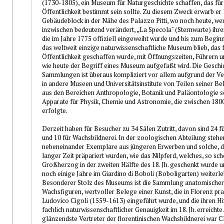
(1730-1805), ein Museum für Naturgeschichte schaffen, das für
Öffentlichkeit bestimmt sein sollte. Zu diesem Zweck erwarb er
Gebäudeblock in der Nähe des Palazzo Pitti, wo noch heute, we
inzwischen bedeutend verändert, „La Specola" (Sternwarte) ihren
die im Jahre 1775 offiziell eingeweiht wurde und bis zum Beginn 
das weltweit einzige naturwissenschaftliche Museum blieb, das f
Öffentlichkeit geschaffen wurde, mit Öffnungszeiten, Führern u
wie heute der Begriff eines Museum aufgefaßt wird. Die Geschic
Sammlungen ist überaus kompliziert vor allem aufgrund der V
in andere Museen und Universitätsinstitute von Teilen seiner Be
aus den Bereichen Anthropologie, Botanik und Paläontologie s
Apparate für Physik, Chemie und Astronomie, die zwischen 180
erfolgte.
Derzeit haben für Besucher zu 34 Sälen Zutritt, davon sind 24 
und 10 für Wachsbildnerei. In der zoologischen Abteilung stehe
nebeneinander Exemplare aus jüngeren Erwerben und solche, d
langer Zeit präpariert wurden, wie das Nilpferd, welches, so sch
Großherzog in der zweiten Hälfte des 18. Jh. geschenkt wurde 
noch einige Jahre im Giardino di Boboli (Boboligarten) weiterle
Besonderer Stolz des Museums ist die Sammlung anatomischer
Wachsfiguren, wertvoller Belege einer Kunst, die in Florenz pra
Ludovico Cigoli (1559-1613) eingeführt wurde, und die ihren H
fachlich naturwissenschaftlicher Genauigkeit im 18. Jh. erreichte
glänzendste Vertreter der florentinischen Wachsbildnerei war 