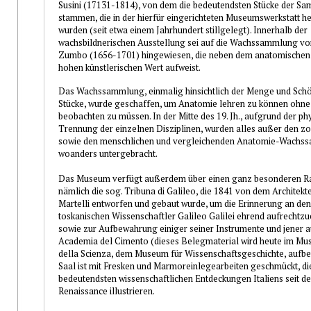
Susini (17131-1814), von dem die bedeutendsten Stücke der S
stammen, die in der hierfür eingerichteten Museumswerkstatt he
wurden (seit etwa einem Jahrhundert stillgelegt). Innerhalb der
wachsbildnerischen Ausstellung sei auf die Wachssammlung v
Zumbo (1656-1701) hingewiesen, die neben dem anatomischen 
hohen künstlerischen Wert aufweist.
Das Wachssammlung, einmalig hinsichtlich der Menge und Schö
Stücke, wurde geschaffen, um Anatomie lehren zu können ohne
beobachten zu müssen. In der Mitte des 19. Jh., aufgrund der ph
Trennung der einzelnen Disziplinen, wurden alles außer den z
sowie den menschlichen und vergleichenden Anatomie-
Wachss
woanders untergebracht.
Das Museum verfügt außerdem über einen ganz besonderen R
nämlich die sog. Tribuna di Galileo, die 1841 von dem Architek
Martelli entworfen und gebaut wurde, um die Erinnerung an de
toskanischen Wissenschaftler Galileo Galilei ehrend aufrechtzu
sowie zur Aufbewahrung einiger seiner Instrumente und jener a
Academia del Cimento (dieses Belegmaterial wird heute im Mus
della Scienza, dem Museum für Wissenschaftsgeschichte, aufbe
Saal ist mit Fresken und Marmoreinlegearbeiten geschmückt, die
bedeutendsten wissenschaftlichen Entdeckungen Italiens seit de
Renaissance illustrieren.