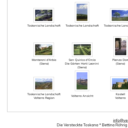
Toskanische Landschaft
Toskanische Landschaft
Toskanische Land
Monteroni d'Arbia
San Quirico d'Orcia
Pienza Do
(Siena)
Die Gärten Horti Leonini
(Siena)
(Siena)
Toskanische Landschaft
Kastell
Volterra Ansicht
Volterra Region
Volterra
info@ve
Die Versteckte Toskana * Bettina Röhri