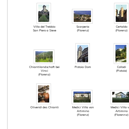
Villa del Trebbio
Scarperia
Certaldo
San Piero a Sieve
(Florenz)
(Florenz)
Chiantilandschaft bei
Pistoia Dom
Collodi
Vinci
(Pistoia)
(Florenz)
Olivenöl des Chianti
Medici Villa von
Medici Villa 
Artimino
Artimino
(Florenz)
(Florennz)